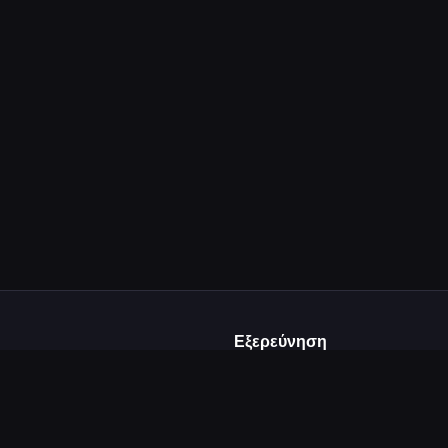
Εξερεύνηση
Αρχική
ε και
Δημοφιλή
από δημιουργούς
Κατηγορίες