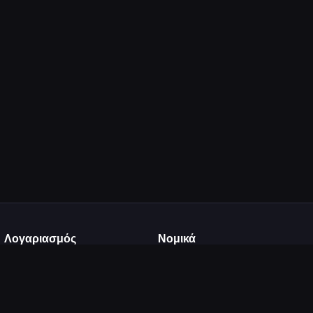
Λογαριασμός
Νομικά
Σύνδεση
Όροι Χρήσης
Εγγραφή
Πολιτική Απορρήτου
Ανέβασμα
DMCA