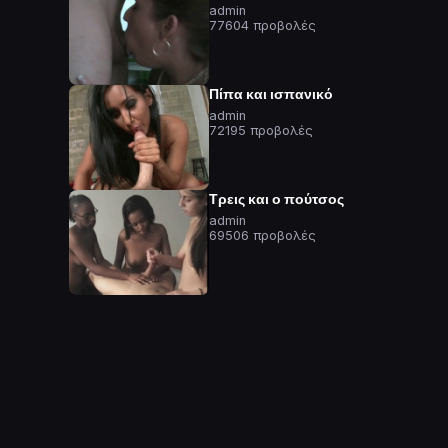
admin
77604 προβολές
Πίπα και ισπανικό
admin
72195 προβολές
Τρεις και ο πούτσος
admin
69506 προβολές