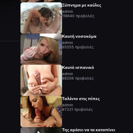
Ξύπνημα με καύλες
admin
118640 προβολές
Καυτή νοσοκόμα
admin
95555 προβολές
Καυτό ισπανικό
admin
88206 προβολές
Ταλέντο στις πίπες
admin
87221 προβολές
Της αρέσει να τα καταπίνει