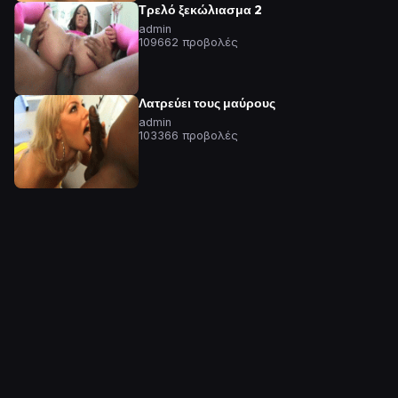
Τρελό ξεκώλιασμα 2
admin
109662 προβολές
Λατρεύει τους μαύρους
admin
103366 προβολές