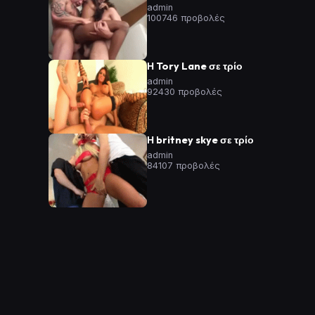
admin
100746 προβολές
Η Tory Lane σε τρίο
admin
92430 προβολές
Η britney skye σε τρίο
admin
84107 προβολές