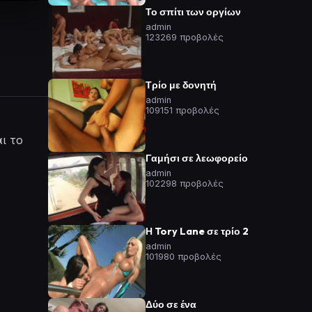
Το σπίτι των οργίων
admin
123269 προβολές
Τρίο με δονητή
admin
109151 προβολές
ι το
Γαμήσι σε λεωφορείο
admin
102298 προβολές
Η Tory Lane σε τρίο 2
admin
101980 προβολές
Δύο σε ένα