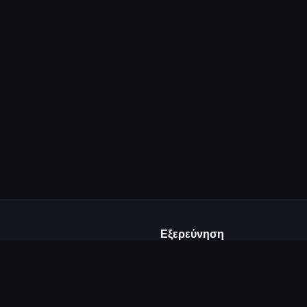
Εξερεύνηση
Αρχική
ε και
Δημοφιλή
από δημιουργούς
Κατηγορίες