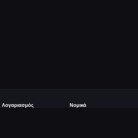
Λογαριασμός
Νομικά
Σύνδεση
Όροι Χρήσης
Εγγραφή
Πολιτική Απορρήτου
Ανέβασμα
DMCA