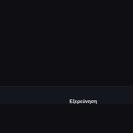
Εξερεύνηση
Αρχική
ε και
Δημοφιλή
από δημιουργούς
Κατηγορίες