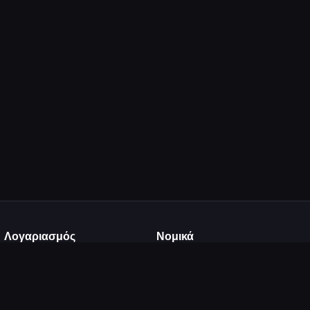
Λογαριασμός
Νομικά
Σύνδεση
Όροι Χρήσης
Εγγραφή
Πολιτική Απορρήτου
Ανέβασμα
DMCA