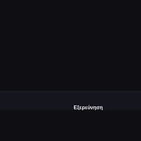
Εξερεύνηση
Αρχική
ε και
Δημοφιλή
από δημιουργούς
Κατηγορίες