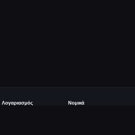
Λογαριασμός
Νομικά
Σύνδεση
Όροι Χρήσης
Εγγραφή
Πολιτική Απορρήτου
Ανέβασμα
DMCA